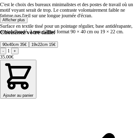
C'est le choix des bureaux minimalistes et des postes de travail où un
motif voyant serait de trop. Le contraste volontairement faible ne
fatigue pas l'œil sur une longue journée d'écran.
Afficher plus
Surface en textile tissé pour un pointage régulier, base antidérapante,
Choisissez votre taille:
contour brodé, 3 mm. Grand format 90 × 40 cm ou 19 × 22 cm.
90x40cm
35€
19x22cm
15€
1
-
+
35.00€
Ajouter au panier