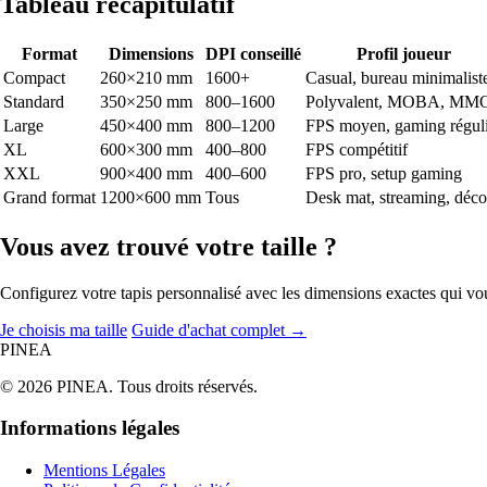
Tableau récapitulatif
Format
Dimensions
DPI conseillé
Profil joueur
Compact
260×210 mm
1600+
Casual, bureau minimalist
Standard
350×250 mm
800–1600
Polyvalent, MOBA, MM
Large
450×400 mm
800–1200
FPS moyen, gaming régul
XL
600×300 mm
400–800
FPS compétitif
XXL
900×400 mm
400–600
FPS pro, setup gaming
Grand format
1200×600 mm
Tous
Desk mat, streaming, déco
Vous avez trouvé votre taille ?
Configurez votre tapis personnalisé avec les dimensions exactes qui vo
Je choisis ma taille
Guide d'achat complet →
PINEA
© 2026 PINEA. Tous droits réservés.
Informations légales
Mentions Légales