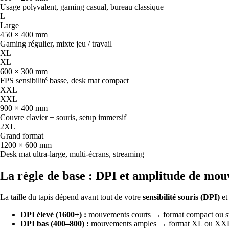
Usage polyvalent, gaming casual, bureau classique
L
Large
450 × 400 mm
Gaming régulier, mixte jeu / travail
XL
XL
600 × 300 mm
FPS sensibilité basse, desk mat compact
XXL
XXL
900 × 400 mm
Couvre clavier + souris, setup immersif
2XL
Grand format
1200 × 600 mm
Desk mat ultra-large, multi-écrans, streaming
La règle de base : DPI et amplitude de mo
La taille du tapis dépend avant tout de votre
sensibilité souris (DPI)
et
DPI élevé (1600+) :
mouvements courts → format compact ou st
DPI bas (400–800) :
mouvements amples → format XL ou XX