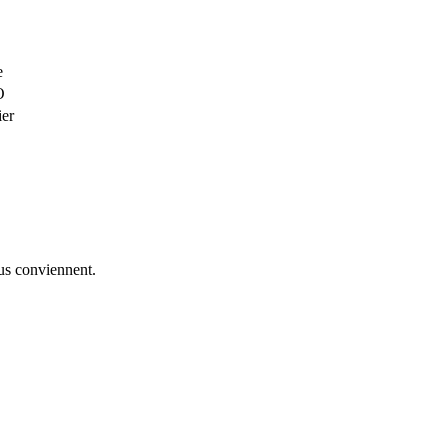
e
O
ier
us conviennent.